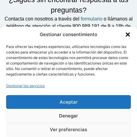
preguntas?
Contacta con nosotros a través del
formulario
o llámanos al
teléfono de atención al cliente 900 989 191 de 9 a 18h de
Lunes a Viernes
Gestionar consentimiento
Para ofrecer las mejores experiencias, utilizamos tecnologías como las
cookies para almacenar y/o acceder a la información del dispositivo. El
consentimiento de estas tecnologías nos permitirá procesar datos como
el comportamiento de navegación o las identificaciones únicas en este
sitio. No consentir o retirar el consentimiento, puede afectar
negativamente a ciertas características y funciones.
Modelos
Gestionar los servicios
Promociones
Nosotros
Aceptar
Contactos
Denegar
Clientes
Política de privacidad
Cookies
Aviso legal
Ver preferencias